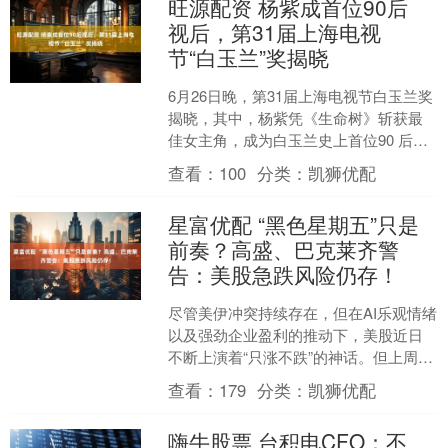
旺源配资 杨紫成首位90后
视后，第31届上海电视
节“白玉兰”奖揭晓
6月26日晚，第31届上海电视节白玉兰奖
揭晓，其中，杨紫凭《生命树》斩获最
佳女主角，成为白玉兰史上首位90 后视
后，《太平年》独揽三项核心奖项，成
查看：
100
分类：
凯狮优配
为当晚最大赢家....
星富优配 “黑色星期五”只是
前奏？高盛、巴克莱齐警
告：美股急跌风险仍存！
尽管美伊冲突持续存在，但在AI乐观情绪
以及强劲企业盈利的推动下，美股近日
不断上演着“只涨不跌”的神话。但上周五
的一场突如其来的迅猛抛售让投资者措
查看：
179
分类：
凯狮优配
手不及。对此，华....
嗨牛股票 台积电CFO：不