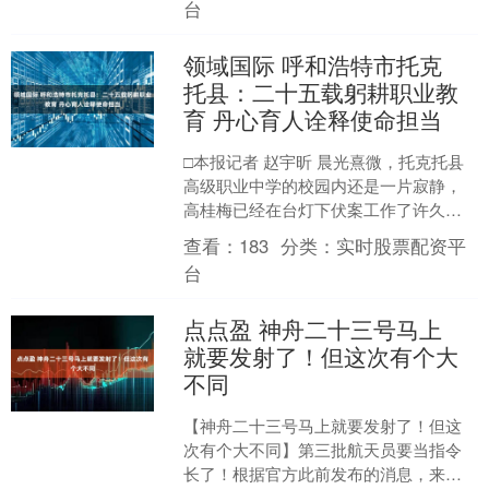
台
领域国际 呼和浩特市托克
托县：二十五载躬耕职业教
育 丹心育人诠释使命担当
□本报记者 赵宇昕 晨光熹微，托克托县
高级职业中学的校园内还是一片寂静，
高桂梅已经在台灯下伏案工作了许久，
手边摆放着当天的教学安排和批改好的
查看：
183
分类：
实时股票配资平
学生作业。在25年的....
台
点点盈 神舟二十三号马上
就要发射了！但这次有个大
不同
【神舟二十三号马上就要发射了！但这
次有个大不同】第三批航天员要当指令
长了！根据官方此前发布的消息，来自