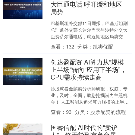
大臣通电话 呼吁缓和地区
局势
巴基斯坦外交部11日通报，巴基斯坦副
总理兼外交部长达尔当天与沙特外交大
臣费萨尔通电话，就近期地区局势交换
意见。 达尔和费萨尔对今年6月美国与伊
查看：
132
分类：
凯狮优配
朗签署《伊斯兰堡谅....
创达盈配资 AI算力从“规模
上半场”转向“应用下半场”，
CPU需求持续走高
炒股就看金麒麟分析师研报，权威，专
业，及时，全面，助您挖掘潜力主题机
会！ 人工智能从追求算力规模的上半场
向追求应用和场景落地的下半场转变。
查看：
93
分类：
股票配资的流程
日前，光合组织202....
国睿信配 AI时代的“卖铲
人”，终于轮到有色金属