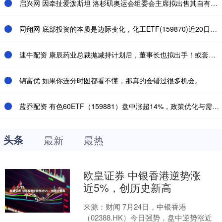
启兴网 因牵扯爱泼斯坦 洛杉矶奥运会组委会主席拟出售其自有艺人经纪与营销公司
同翔网 底部投资的本质是边际变化，化工ETF(159870)近20日资金净流率170%
速牛配资 康辰药业总裁抛减持计划后，董事长也拟出手！或套现逾2亿元
锦富优 如果你连分时图都看不懂，那真的会错过很多机会。
蓝乔配资 有色60ETF（159881）盘中涨超14%，政策优化与需求前景支撑行业预期
头条
最新
最热
欧皇证券 中银香港逆势涨
近5%，创历史新高
来源：财闻 7月24日，中银香港
（02388.HK）今日强势，盘中逆势涨近