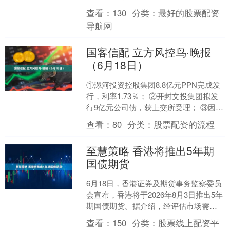
业REIT、汇添富上海地产商业REIT—....
查看：
130
分类：
最好的股票配资
导航网
国客信配 立方风控鸟·晚报
（6月18日）
①漯河投资控股集团8.8亿元PPN完成发
行，利率1.73％； ②开封文投集团拟发
行9亿元公司债，获上交所受理； ③因编
制或提供虚假报告、报表、文件、资料
查看：
80
分类：
股票配资的流程
及内控管....
至慧策略 香港将推出5年期
国债期货
6月18日，香港证券及期货事务监察委员
会宣布，香港将于2026年8月3日推出5年
期国债期货。据介绍，经评估市场需求
和宏观环境后，5年期国债被选为首先在
查看：
150
分类：
股票线上配资平
香港交易及....