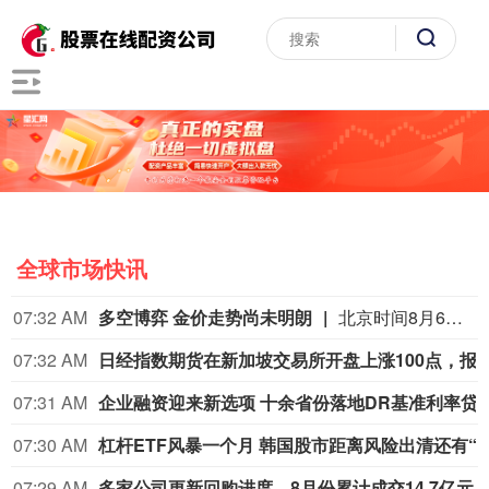
全球市场快讯
07:32 AM
多空博弈 金价走势尚未明朗
北京时间8月6日，国内多家黄金珠宝品牌公布的境内足金饰品价格为1300元/克左右，单克较前一日上涨超过55元。这一价格调整的背后，是黄金这一原料的价格在反复震荡后迎来快速突破。当日，伦敦现货黄金继前一交易日上涨超过5%后继续上行，盘中一度突破4300美元/盎司。上海黄金交易所现货黄金（Au99.99）也连续两个交易日涨幅超过2%，于8月6日突破935元/克。业内人士认为，长期来看，支撑金价的结构性力量仍然存在，但短期内，金价仍处于多重影响因素的反复博弈中，将于8月7日公布的美国非农就业数据等仍有不确定性，黄金价格存在宽幅波动风险。（上海证券报）
07:32 AM
日经指
07:31 AM
企业融资迎来新选项 十余省份落
07:30 AM
杠杆ETF风暴一个月 韩国股市距离风险出
07:29 AM
多家公司更新回购进度，8月份累计成交14.7亿元