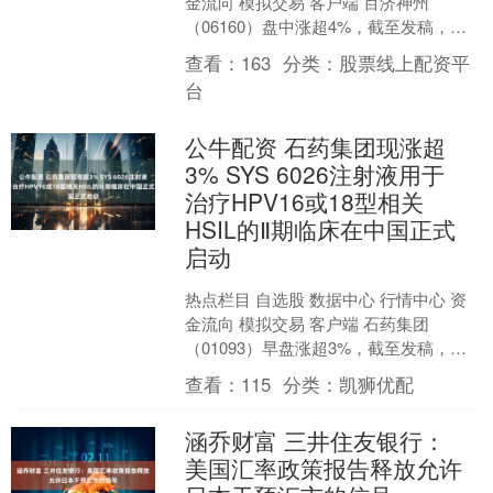
金流向 模拟交易 客户端 百济神州
（06160）盘中涨超4%，截至发稿，股
价上涨3.30%，现报200.20港元，成交
查看：
163
分类：
股票线上配资平
额....
台
公牛配资 石药集团现涨超
3% SYS 6026注射液用于
治疗HPV16或18型相关
HSIL的Ⅱ期临床在中国正式
启动
热点栏目 自选股 数据中心 行情中心 资
金流向 模拟交易 客户端 石药集团
（01093）早盘涨超3%，截至发稿，股
价上涨3.47%，现报8.66港元，成交额
查看：
115
分类：
凯狮优配
5.....
涵乔财富 三井住友银行：
美国汇率政策报告释放允许