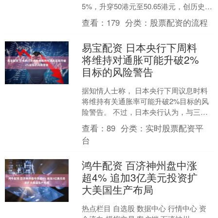
5%，升穿50港元至50.65港元，创历史新
高，市值超5300亿港元。 高盛上周发表
查看：
179
分类：
股票配资的流程
报....
易宝配资 日本央行下周料
将维持对通胀可能升破2%
目标的风险警告
据知情人士称， 日本央行下周议息时料
将维持有关通胀率可能升破2%目标的风
险警告。 不过，日本央行认为，与三个
月前相比，最坏情景发生的可能性已经
查看：
89
分类：
实时股票配资平
下降。这一情景是指....
台
鸿牛配资 百济神州盘中涨
超4% 追加3亿美元投资扩
大美国生产布局
热点栏目 自选股 数据中心 行情中心 资