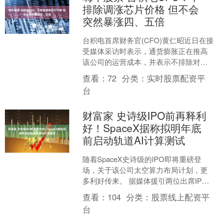
排除调涨芯片价格 但不会
突然暴涨四、五倍
台积电首席财务官(CFO)黄仁昭近日在接
受媒体采访时表示，通货膨胀正在推高
该公司的运营成本，并表示不排除对芯
片提价的可能性。 台积电生产由英伟
查看：
72
分类：
实时股票配资平
达、AMD和苹果等....
台
财富家 史诗级IPO前再释利
好！SpaceX据称拟明年底
前启动轨道AI计算测试
随着SpaceX史诗级的IPO即将重磅登
场，关于该公司太空算力布局计划，更
多利好传来。 据媒体援引两位出席IPO
前投资者推介会的人士报道称，SpaceX
查看：
104
分类：
股票线上配资平
高管表示....
台