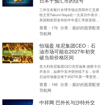
日本干预汇市的信号
三井住友银行全球市场运营部外汇交易
组主管Takumi Naya在一次采访中表示，
美国财政部发布的半年度汇率政策报告
可能释放了一个信号，即日本政府干预
查看：
176
分类：
最好的股票配资
汇市是可以接....
导航网
恒瑞盈 埃尼集团CEO：石
油市场可能在2027年初突
破当前价格区间
意大利埃尼集团CEO克劳迪奥·德斯卡尔
齐表示，如果中东冲突持续下去，全球
石油市场最迟将于2027年第一季度突破
每桶80至100美元的区间，这将推高通胀
查看：
195
分类：
最好的股票配资
并降低能源....
导航网
中祥网 巴外长与沙特外交