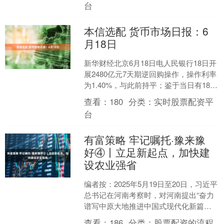
台
本信选配 货币市场日报：6
月18日
新华财经北京6月18日电人民银行18日开
展2480亿元7天期逆回购操作，操作利率
为1.40%，与此前持平；鉴于当日有1885
亿元7天期逆回购到期，公开市场实现
查看：
180
分类：
实时股票配资平
净....
台
有富策略 牢记嘱托·豫来豫
好④丨立足新起点，加快建
设农业强省
编者按：2025年5月19日至20日，习近平
总书记在河南考察时，对河南提出“奋力
谱写中原大地推进中国式现代化新篇
章”奋斗目标和“两高四着力”重大要求，
查看：
186
分类：
股票配资的流程