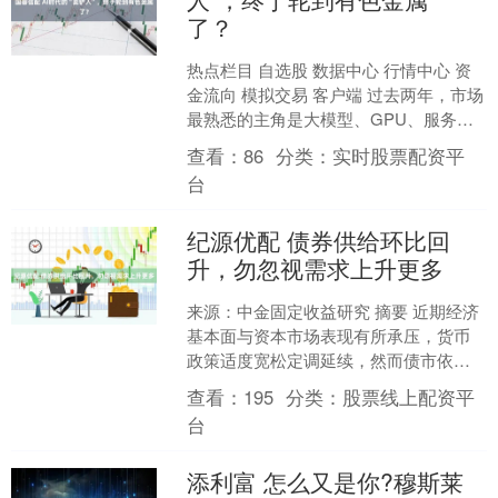
了？
热点栏目 自选股 数据中心 行情中心 资
金流向 模拟交易 客户端 过去两年，市场
最熟悉的主角是大模型、GPU、服务
器、光模块。每一次参数升级、每一次
查看：
86
分类：
实时股票配资平
算力扩张、每....
台
纪源优配 债券供给环比回
升，勿忽视需求上升更多
来源：中金固定收益研究 摘要 近期经济
基本面与资本市场表现有所承压，货币
政策适度宽松定调延续，然而债市依然
震荡偏弱，部分原因或在于市场对于三
查看：
195
分类：
股票线上配资平
季度甚至下半年利率债....
台
添利富 怎么又是你?穆斯莱