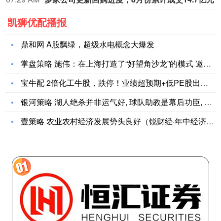
凯狮优配播报
鼎和网 A股飘绿，超级水电概念大爆发
掌盘策略 施伟：在上海打造了“好望角沙龙”的模式 邀请科学家
宝牛配 2倍化工牛股，跌停！业绩超预期+低PE股出炉（附名单
银河策略 湖人绝杀并非运气好, 球队助教是幕后功臣, 立足防
壹策略 农业农村经济发展势头良好（锐财经·年中经济观察）