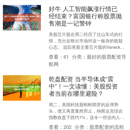
好牛 人工智能飙涨行情已
经结束？富国银行称股票抛
售潮是一记警钟
美股芯片股在周二经历了过山车式的行
情，充分反映出市场对这一板块的犹疑
心态。 追踪美股主要芯片股的Vaneck半
导体ETF从盘初上涨转向一度深跌超
查看：
61
分类：
最好的股票配资导
7%，最终收盘跌....
航网
乾盘配资 当半导体成“震
中”！一文读懂：美股投资
者当前在哪里避险？
周二，美国科技股刚刚萌芽的反弹势
头，便又再度戛然而止，纳斯达克综合
指数收盘下跌约1%，这令一些业内人士
再度担心周一的短暂反弹是否只是“死猫
查看：
202
分类：
股票配资的流程
跳”。 这场大跌延续了....