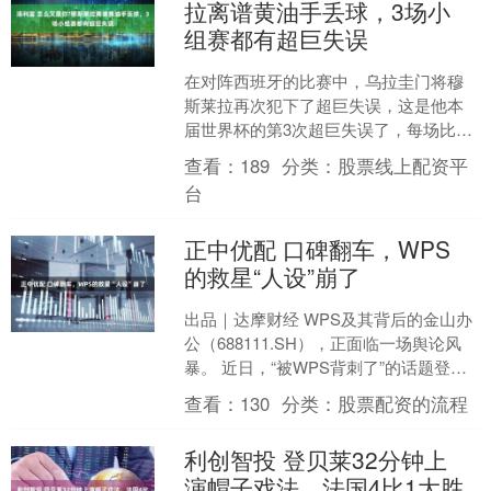
拉离谱黄油手丢球，3场小
组赛都有超巨失误
在对阵西班牙的比赛中，乌拉圭门将穆
斯莱拉再次犯下了超巨失误，这是他本
届世界杯的第3次超巨失误了，每场比赛
都有一次失误。 在首轮对阵沙特的比赛
查看：
189
分类：
股票线上配资平
中，穆斯莱拉扑救脱手....
台
正中优配 口碑翻车，WPS
的救星“人设”崩了
出品｜达摩财经 WPS及其背后的金山办
公（688111.SH），正面临一场舆论风
暴。 近日，“被WPS背刺了”的话题登上
热搜。这源于部分WPS用户在社交平台
查看：
130
分类：
股票配资的流程
上的....
利创智投 登贝莱32分钟上
演帽子戏法，法国4比1大胜