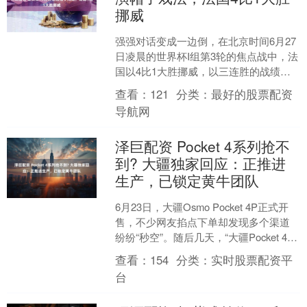
挪威
强强对话变成一边倒，在北京时间6月27
日凌晨的世界杯I组第3轮的焦点战中，法
国以4比1大胜挪威，以三连胜的战绩锁
定小组头名。登贝莱上演帽子戏法，姆
查看：
121
分类：
最好的股票配资
巴佩为登贝莱助....
导航网
泽巨配资 Pocket 4系列抢不
到? 大疆独家回应：正推进
生产，已锁定黄牛团队
6月23日，大疆Osmo Pocket 4P正式开
售，不少网友掐点下单却发现多个渠道
纷纷“秒空”。随后几天，“大疆Pocket 4P
开售秒没”“大疆Pocket....
查看：
154
分类：
实时股票配资平
台