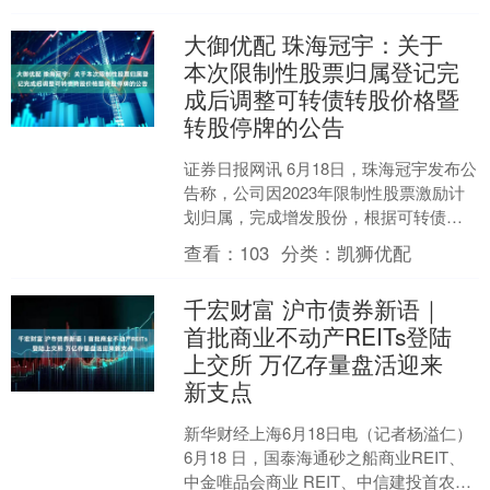
大御优配 珠海冠宇：关于
本次限制性股票归属登记完
成后调整可转债转股价格暨
转股停牌的公告
证券日报网讯 6月18日，珠海冠宇发布公
告称，公司因2023年限制性股票激励计
划归属，完成增发股份，根据可转债募
集说明书规定，将“冠宇转债”转股价格由
查看：
103
分类：
凯狮优配
22.59....
千宏财富 沪市债券新语｜
首批商业不动产REITs登陆
上交所 万亿存量盘活迎来
新支点
新华财经上海6月18日电（记者杨溢仁）
6月18 日，国泰海通砂之船商业REIT、
中金唯品会商业 REIT、中信建投首农商