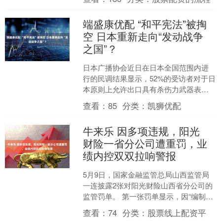
为河南发展....
端盛康优配 “和平宪法”被掏
空 日本重新走向“发动战争
之国”？
日本广播协会近日在日本全国范围内进
行的民调结果显示，52%的受访者对于日
本原则上允许出口具有杀伤力武器表示
反对；35%的受访者表示赞成。 这一最
查看：
85
分类：
凯狮优配
新民调数据，显示....
牛来乐 因多项违规，阳光
财险一省分公司遭重罚，业
绩内控双双拉响警报
5月9日，国家金融监管总局山西监管局
一连披露2张对阳光财险山西省分公司的
监管罚单。 第一张罚单显示，因“编制虚
假财务资料”，阳光财险山西省分公司被
查看：
74
分类：
股票线上配资平
罚款146万元....